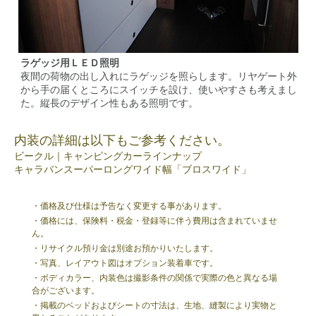
ラゲッジ用ＬＥＤ照明
夜間の荷物の出し入れにラゲッジを照らします。リヤゲート外
から手の届くところにスイッチを設け、使いやすさも考えまし
た。縦長のデザイン性もある照明です。
内装の詳細は以下もご参考ください。
ビークル｜キャンピングカーラインナップ
キャラバンスーパーロングワイド幅「ブロスワイド」
・価格及び仕様は予告なく変更する事があります。
・価格には、保険料・税金・登録等に伴う費用は含まれていませ
ん。
・リサイクル預り金は別途お預かりいたします。
・写真、レイアウト図はオプション装着車です。
・ボディカラー、内装色は撮影条件の関係で実際の色と異なる場
合がございます。
・掲載のベッドおよびシートの寸法は、生地、縫製により実物と