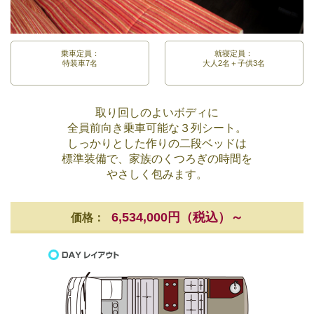
乗車定員：
就寝定員：
特装車7名
大人2名＋子供3名
取り回しのよいボディに
全員前向き乗車可能な３列シート。
しっかりとした作りの二段ベッドは
標準装備で、家族のくつろぎの時間を
やさしく包みます。
6,534,000円（税込）～
価格：