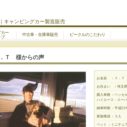
｜キャンピングカー製造販売
グカー
中古車・在庫車販売
ビークルのこだわり
ップ
．Ｔ 様からの声
お名前 ：
Ｙ．Ｔ
お住まい ：
埼玉
購入車種 ：
ベッセ
ハイエース・スー
納車時期 ：
平成21
家族構成 ：
２人
ペット ：
ミニチュ