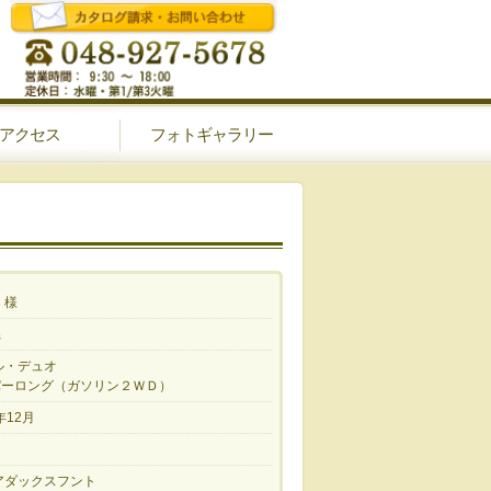
アクセス
フォトギャラリー
 様
県
ル・デュオ
パーロング（ガソリン２ＷＤ）
年12月
アダックスフント