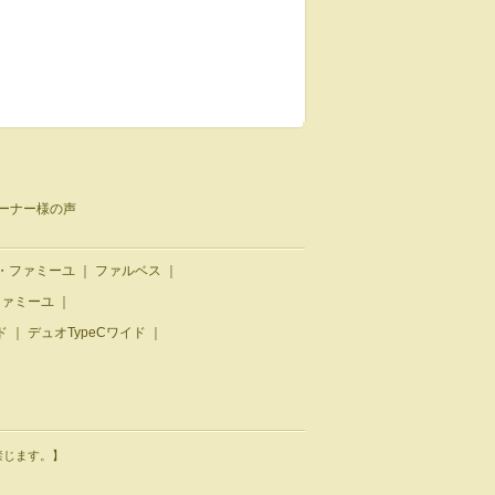
ーナー様の声
・ファミーユ
｜
ファルベス
｜
ファミーユ
｜
ド
｜
デュオTypeCワイド
｜
載等を禁じます。】