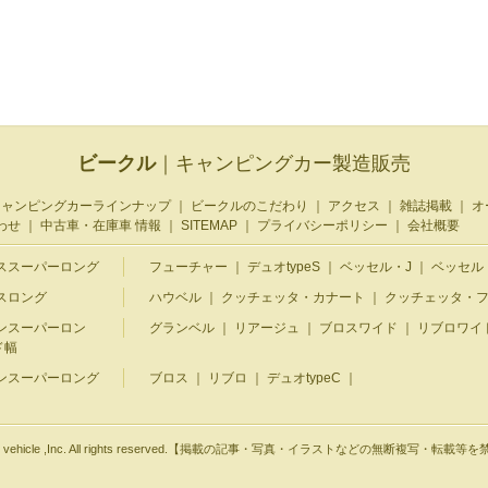
ビークル
｜キャンピングカー製造販売
キャンピングカーラインナップ
｜
ビークルのこだわり
｜
アクセス
｜
雑誌掲載
｜
オ
わせ
｜
中古車・在庫車 情報
｜
SITEMAP
｜
プライバシーポリシー
｜
会社概要
ススーパーロング
フューチャー
｜
デュオtypeS
｜
ベッセル・J
｜
ベッセル
スロング
ハウベル
｜
クッチェッタ・カナート
｜
クッチェッタ・
ンスーパーロン
グランベル
｜
リアージュ
｜
ブロスワイド
｜
リブロワイ
ド幅
ンスーパーロング
ブロス
｜
リブロ
｜
デュオtypeC
｜
t © vehicle ,Inc. All rights reserved.【掲載の記事・写真・イラストなどの無断複写・転