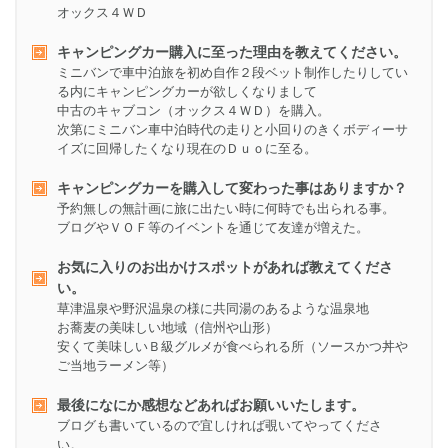
オックス４ＷＤ
キャンピングカー購入に至った理由を教えてください。
ミニバンで車中泊旅を初め自作２段ベット制作したりしてい
る内にキャンピングカーが欲しくなりまして
中古のキャブコン（オックス４ＷＤ）を購入。
次第にミニバン車中泊時代の走りと小回りのきくボディーサ
イズに回帰したくなり現在のＤｕｏに至る。
キャンピングカーを購入して変わった事はありますか？
予約無しの無計画に旅に出たい時に何時でも出られる事。
ブログやＶＯＦ等のイベントを通じて友達が増えた。
お気に入りのお出かけスポットがあれば教えてくださ
い。
草津温泉や野沢温泉の様に共同湯のあるような温泉地
お蕎麦の美味しい地域（信州や山形）
安くて美味しいＢ級グルメが食べられる所（ソースかつ丼や
ご当地ラーメン等）
最後になにか感想などあればお願いいたします。
ブログも書いているので宜しければ覗いてやってくださ
い。