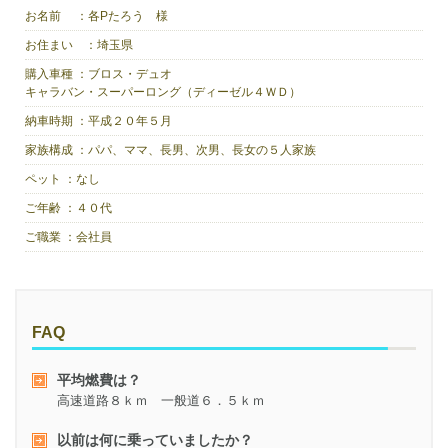
お名前 ：
各Pたろう 様
お住まい ：
埼玉県
購入車種 ：
ブロス・デュオ
キャラバン・スーパーロング（ディーゼル４ＷＤ）
納車時期 ：
平成２０年５月
家族構成 ：
パパ、ママ、長男、次男、長女の５人家族
ペット ：
なし
ご年齢 ：
４０代
ご職業 ：
会社員
FAQ
平均燃費は？
高速道路８ｋｍ 一般道６．５ｋｍ
以前は何に乗っていましたか？