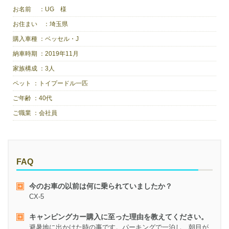
お名前 ：
UG 様
お住まい ：
埼玉県
購入車種 ：
ベッセル・J
納車時期 ：
2019年11月
家族構成 ：
3人
ペット ：
トイプードル一匹
ご年齢 ：
40代
ご職業 ：
会社員
FAQ
今のお車の以前は何に乗られていましたか？
CX-5
キャンピングカー購入に至った理由を教えてください。
避暑地に出かけた時の事です。パーキングで一泊し、朝目が